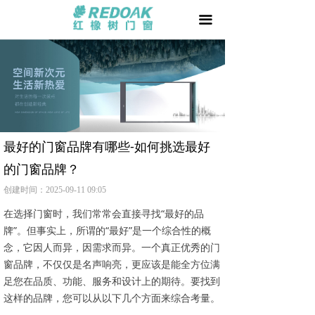
首页
끀
门 +
窗 +
阳光房 +
我要加盟
最好的门窗品牌有哪些-如何挑选最好
的门窗品牌？
品牌天地
创建时间：
2025-09-11
09:05
用户家园
在选择门窗时，我们常常会直接寻找“最好的品
牌”。但事实上，所谓的“最好”是一个综合性的概
相关文章
念，它因人而异，因需求而异。一个真正优秀的门
窗品牌，不仅仅是名声响亮，更应该是能全方位满
防伪查询
足您在品质、功能、服务和设计上的期待。要找到
这样的品牌，您可以从以下几个方面来综合考量。