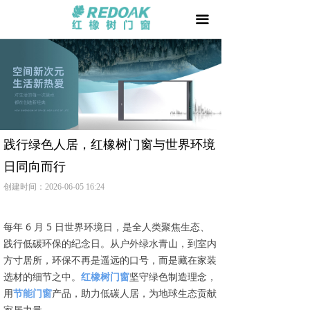
首页
끀
门 +
窗 +
阳光房 +
我要加盟
践行绿色人居，红橡树门窗与世界环境
日同向而行
品牌天地
创建时间：
2026-06-05
16:24
用户家园
每年 6 月 5 日世界环境日，是全人类聚焦生态、
相关文章
践行低碳环保的纪念日。从户外绿水青山，到室内
方寸居所，环保不再是遥远的口号，而是藏在家装
防伪查询
选材的细节之中。
红橡树门窗
坚守绿色制造理念，
用
节能门窗
产品，助力低碳人居，为地球生态贡献
家居力量。