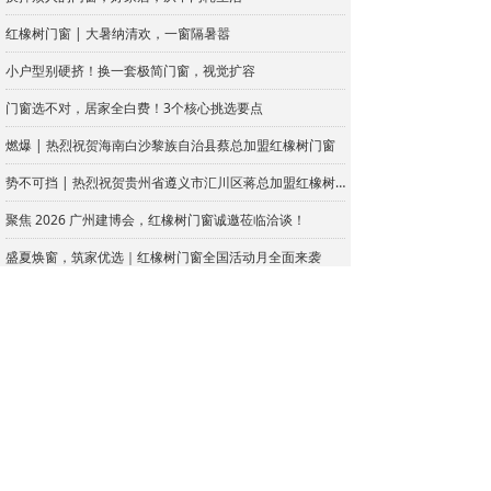
红橡树门窗 | 大暑纳清欢，一窗隔暑嚣
小户型别硬挤！换一套极简门窗，视觉扩容
门窗选不对，居家全白费！3个核心挑选要点
燃爆 | 热烈祝贺海南白沙黎族自治县蔡总加盟红橡树门窗
势不可挡 | 热烈祝贺贵州省遵义市汇川区蒋总加盟红橡树门窗
聚焦 2026 广州建博会，红橡树门窗诚邀莅临洽谈！
盛夏焕窗，筑家优选｜红橡树门窗全国活动月全面来袭
喜讯| 热烈祝贺安徽省合肥市包河区王总加盟红橡树门窗！
红橡树门窗｜党旗引征程，匠心护万家
实力！热烈祝贺江西吉安安福县周总加盟红橡树门窗
结合自家需求、户型、预算综合考量，选好门窗的几个问题
封阳台不只是装窗框！防护细节你知道哪些方面？
618狂欢 | 红橡树门窗好物狂欢购，引爆福利！