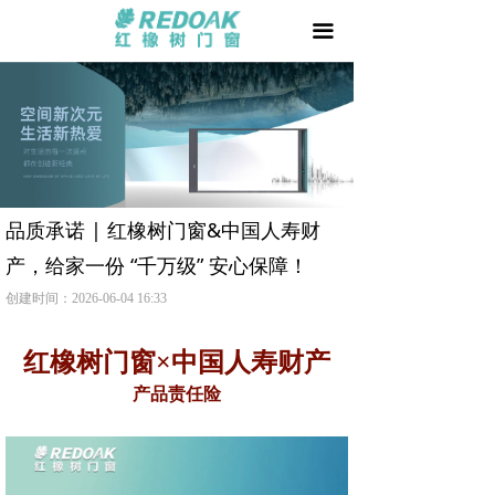
首页
끀
门 +
窗 +
阳光房 +
我要加盟
品质承诺 | 红橡树门窗&中国人寿财
产，给家一份 “千万级” 安心保障！
品牌天地
创建时间：
2026-06-04
16:33
用户家园
红橡树门窗
×中国人寿财产
相关文章
产品责任险
防伪查询