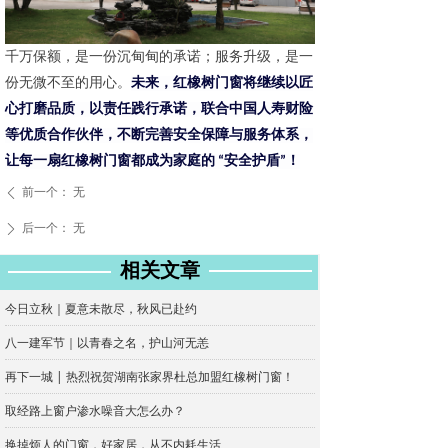
千万保额，是一份沉甸甸的承诺；服务升级，是一
份无微不至的用心。
未来，红橡树门窗将继续以匠
心打磨品质，以责任践行承诺，联合中国人寿财险
等优质合作伙伴，不断完善安全保障与服务体系，
让每一扇红橡树门窗都成为家庭的 “安全护盾”！
前一个：
无
ꄴ
后一个：
无
ꄲ
相关文章
今日立秋｜夏意未散尽，秋风已赴约
八一建军节｜以青春之名，护山河无恙
再下一城 | 热烈祝贺湖南张家界杜总加盟红橡树门窗！
取经路上窗户渗水噪音大怎么办？
换掉烦人的门窗，好家居，从不内耗生活