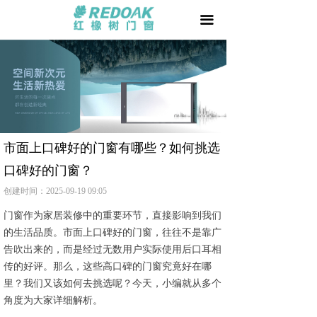
首页
끀
门 +
窗 +
阳光房 +
我要加盟
市面上口碑好的门窗有哪些？如何挑选
口碑好的门窗？
品牌天地
创建时间：
2025-09-19
09:05
用户家园
门窗作为家居装修中的重要环节，直接影响到我们
的生活品质。市面上口碑好的门窗，往往不是靠广
相关文章
告吹出来的，而是经过无数用户实际使用后口耳相
传的好评。那么，这些高口碑的门窗究竟好在哪
防伪查询
里？我们又该如何去挑选呢？今天，小编就从多个
角度为大家详细解析。